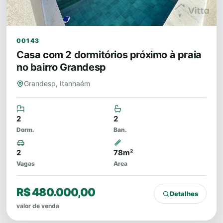
00143
Casa com 2 dormitórios próximo à praia
no bairro Grandesp
Grandesp, Itanhaém
2
2
Dorm.
Ban.
2
78m²
Vagas
Area
R$ 480.000,00
Detalhes
valor de venda