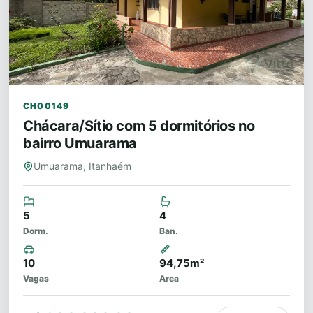
CH00149
Chácara/Sítio com 5 dormitórios no
bairro Umuarama
Umuarama, Itanhaém
5
4
Dorm.
Ban.
10
94,75m²
Vagas
Area