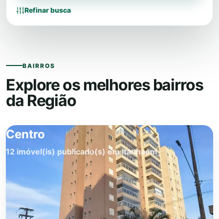
Refinar busca
BAIRROS
Explore os melhores bairros
da Região
Centro
12 imóvel(is) publicado(s) em Itanhaém