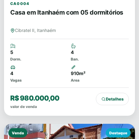
CA0004
Casa em Itanhaém com 05 dormitórios
Cibratel II, Itanhaém
5
4
Dorm.
Ban.
4
910m²
Vagas
Area
R$ 980.000,00
Detalhes
valor de venda
Venda
Destaque